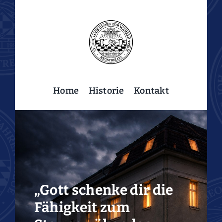
Skip
to
content
Home
Historie
Kontakt
„Gott schenke dir die
Fähigkeit zum