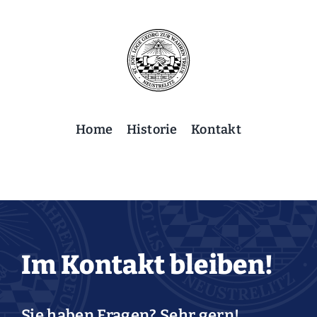
Skip
to
content
Home
Historie
Kontakt
Im Kontakt bleiben!
Sie haben Fragen? Sehr gern!