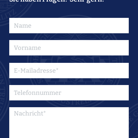
Bitte
lasse
dieses
Feld
leer.