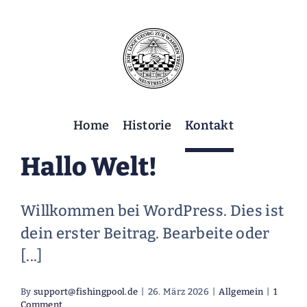
Skip
to
content
Home
Historie
Kontakt
Hallo Welt!
Willkommen bei WordPress. Dies ist
dein erster Beitrag. Bearbeite oder
[...]
By
support@fishingpool.de
|
26. März 2026
|
Allgemein
|
1
Comment