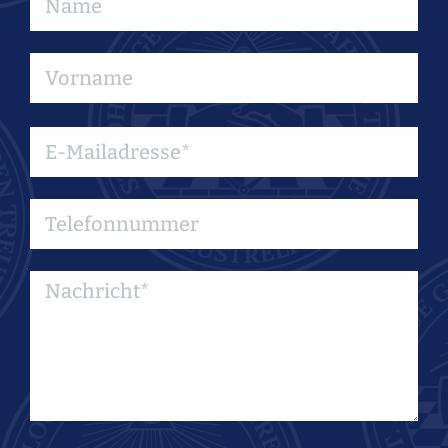
Bitte
lasse
dieses
Feld
leer.